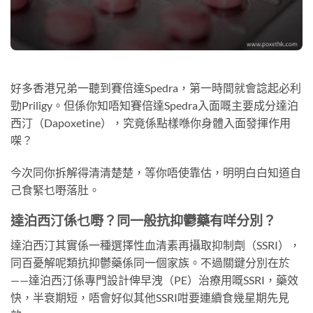
好多香港兄弟一聽到賽倍達Spedra，第一時間就會諗起必利
勁Priligy。但係你知唔知賽倍達Spedra入面嘅主要成分達泊
西汀（Dapoxetine），究竟係點樣喺你身體入面發揮作用
㗎？
今次同你拆解得清清楚楚，等你唔使靠估，明明白白知道自
己食緊乜嘢落肚。
達泊西汀係乜嘢？同一般抗抑鬱藥有咩分別？
達泊西汀其實係一種選擇性血清素再攝取抑制劑（SSRI），
同百憂解呢類抗抑鬱藥係同一個家族。不過關鍵分別在於
——達泊西汀係專門設計俾早洩（PE）治療用嘅SSRI，藥效
快，半衰期短，唔會好似其他SSRI咁要連續食幾星期先見