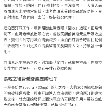
情緒、食慾、睡眠，仲有射精控制。早洩嘅男士，大腦入面
嘅血清素水平通常偏低，或者血清素受體嘅敏感度唔夠，令
到射精嘅「臨界點」太低，好快就忍唔住。
達泊西汀嘅工作，就係阻斷血清素嘅「回收」過程。正常情
況下，血清素釋放出嚟之後，會被突觸前神經元重新吸收返
去，變相令到可用嘅血清素減少。達泊西汀會暫時阻住呢個
回收機制，令到更多血清素留喺突觸間隙入面，持續發揮作
用。
血清素水平提高之後，射精嘅「閘門」就會被推高，你嘅控
制能力自然提升，可以延長性行為嘅時間。
食咗之後身體會經歷啲乜？
一粒賽倍達Spedra（30mg）落肚之後，大約30分鐘到1個鐘
開始被腸道吸收，經由肝臟進入血液循環。達泊西汀到達大
腦之後，就會開始發揮上面講嘅血清素調節作用。藥效高峰
大約喺食藥後1-2個鐘出現，然後慢慢下降。