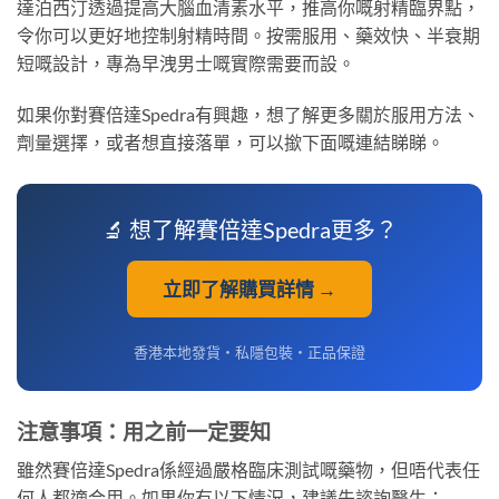
達泊西汀透過提高大腦血清素水平，推高你嘅射精臨界點，
令你可以更好地控制射精時間。按需服用、藥效快、半衰期
短嘅設計，專為早洩男士嘅實際需要而設。
如果你對賽倍達Spedra有興趣，想了解更多關於服用方法、
劑量選擇，或者想直接落單，可以撳下面嘅連結睇睇。
🔬 想了解賽倍達Spedra更多？
立即了解購買詳情 →
香港本地發貨・私隱包裝・正品保證
注意事項：用之前一定要知
雖然賽倍達Spedra係經過嚴格臨床測試嘅藥物，但唔代表任
何人都適合用。如果你有以下情況，建議先諮詢醫生：