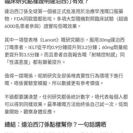
臨床研究點樣證明達泊西汀有效？
達泊西汀係全球第一個被正式批准用於治療早洩嘅口服藥
物，FDA同歐盟都批咗。多項大型隨機對照臨床試驗（超過
6000名患者參與）證實咗佢嘅效果。
其中一項發表喺《Lancet》嘅研究顯示，服用30mg達泊西
汀嘅患者，IELT從平均0.9分鐘提升到3.2分鐘；60mg劑量組
更提升到3.5分鐘。而且患者自我報告嘅「射精控制感」同
「性滿意度」都有顯著提升。
值得一提嘅係，呢啲研究全部係喺真實性行為環境下進行
嘅，唔係實驗室模擬，所以數據更有參考價值。
不過都要講清楚，任何研究都係統計數字，唔代表每個人都
可以得到同樣效果。最準確嘅方法始終係自己試一次，低劑
量開始，觀察身體反應。
總結：達泊西汀係點樣幫你？一句話講晒