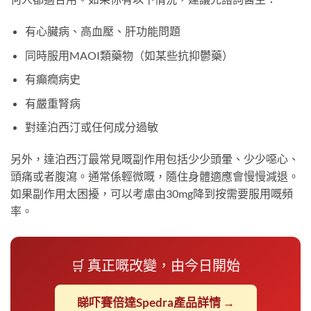
有心臟病、高血壓、肝功能問題
同時服用MAOI類藥物（如某些抗抑鬱藥）
有癲癇病史
有嚴重腎病
對達泊西汀或任何成分過敏
另外，達泊西汀最常見嘅副作用包括少少頭暈、少少噁心、
頭痛或者腹瀉。通常係輕微嘅，隨住身體適應會慢慢減退。
如果副作用太困擾，可以考慮由30mg降到按需要服用嘅頻
率。
🛒 真正嘅改變，由今日開始
睇吓賽倍達Spedra產品詳情 →