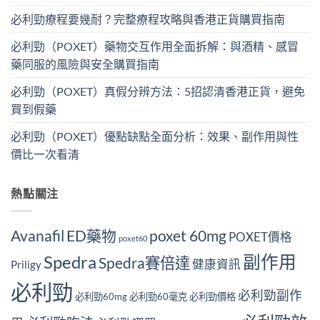
必利勁療程要幾耐？完整療程攻略與香港正貨購買指南
必利勁（POXET）藥物交互作用全面拆解：與酒精、感冒
藥同服的風險與安全購買指南
必利勁（POXET）真假分辨方法：5招認清香港正貨，避免
買到假藥
必利勁（POXET）優點缺點全面分析：效果、副作用與性
價比一次看清
熱點關注
Avanafil
ED藥物
poxet 60mg
POXET價格
poxet60
副作用
Spedra
Spedra賽倍達
健康資訊
Priligy
必利勁
必利勁副作
必利勁60mg
必利勁60毫克
必利勁價格