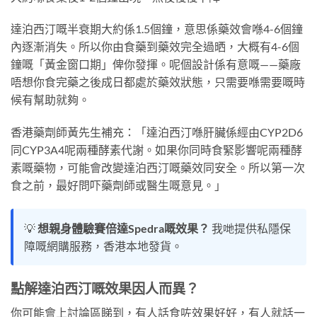
達泊西汀嘅半衰期大約係1.5個鐘，意思係藥效會喺4-6個鐘
內逐漸消失。所以你由食藥到藥效完全過晒，大概有4-6個
鐘嘅「黃金窗口期」俾你發揮。呢個設計係有意嘅——藥廠
唔想你食完藥之後成日都處於藥效狀態，只需要喺需要嘅時
候有幫助就夠。
香港藥劑師黃先生補充：「達泊西汀喺肝臟係經由CYP2D6
同CYP3A4呢兩種酵素代謝。如果你同時食緊影響呢兩種酵
素嘅藥物，可能會改變達泊西汀嘅藥效同安全。所以第一次
食之前，最好問吓藥劑師或醫生嘅意見。」
💡
想親身體驗賽倍達Spedra嘅效果？
我哋提供私隱保
障嘅網購服務，香港本地發貨。
點解達泊西汀嘅效果因人而異？
你可能會上討論區睇到，有人話食咗效果好好，有人就話一