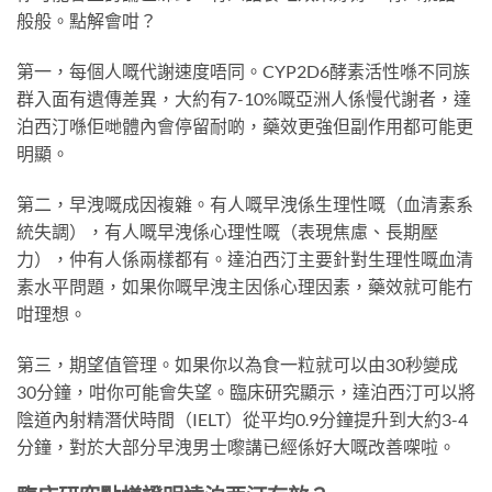
般般。點解會咁？
第一，每個人嘅代謝速度唔同。CYP2D6酵素活性喺不同族
群入面有遺傳差異，大約有7-10%嘅亞洲人係慢代謝者，達
泊西汀喺佢哋體內會停留耐啲，藥效更強但副作用都可能更
明顯。
第二，早洩嘅成因複雜。有人嘅早洩係生理性嘅（血清素系
統失調），有人嘅早洩係心理性嘅（表現焦慮、長期壓
力），仲有人係兩樣都有。達泊西汀主要針對生理性嘅血清
素水平問題，如果你嘅早洩主因係心理因素，藥效就可能冇
咁理想。
第三，期望值管理。如果你以為食一粒就可以由30秒變成
30分鐘，咁你可能會失望。臨床研究顯示，達泊西汀可以將
陰道內射精潛伏時間（IELT）從平均0.9分鐘提升到大約3-4
分鐘，對於大部分早洩男士嚟講已經係好大嘅改善㗎啦。