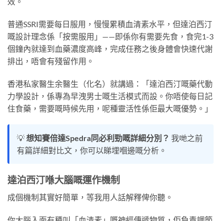
效。
普通SSRI需要每日服用，慢慢累積血清素水平，但達泊西汀
嘅設計理念係「按需服用」——即係你有需要先食，食完1-3
個鐘內就達到血藥濃度高峰，完成任務之後身體會快速代謝
排出，唔會有殘留作用。
香港私家醫生余醫生（化名）就講過：「達泊西汀嘅藥代動
力學設計，係專為早洩男士嘅生活模式而設。你唔使每日記
住食藥，需要嘅時候先用，呢種靈活性係佢最大嘅優勢。」
💡
想知賽倍達Spedra同必利勁嘅詳細分別？
我哋之前
有篇詳細對比文，你可以睇埋嗰邊嘅分析。
達泊西汀喺大腦嘅運作機制
成個機制其實好簡單，等我用人話解釋俾你聽。
你大腦入面有種叫「血清素」嘅神經傳遞物質，佢負責調節