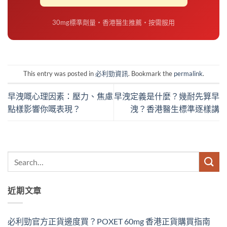
30mg標準劑量・香港醫生推薦・按需服用
This entry was posted in
必利勁資訊
. Bookmark the
permalink
.
早洩嘅心理因素：壓力、焦慮
早洩定義是什麼？幾耐先算早
點樣影響你嘅表現？
洩？香港醫生標準逐樣講
近期文章
必利勁官方正貨邊度買？POXET 60mg 香港正貨購買指南