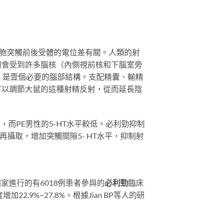
細胞突觸前後受體的電位差有關。人類的射
初會受到許多腦核（內側視前核和下腦室旁
）是壹個必要的腦部結構。支配精囊、輸精
可以調節大鼠的這種射精反射，從而延長陰
質，而PE男性的5-HT水平較低。必利勁抑制
再攝取，增加突觸間隙5- HT水平，抑制射
家進行的有6018例患者參與的
必利勁
臨床
.9%~27.8%。根據Jian BP等人的研