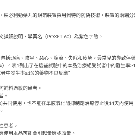
藍，裝必利勁藥丸的鋁箔裝置採用獨特的防偽技術，裝置的兩端分
詳細說明，學藥名（POXET-60）為紫色字體。
應包括頭痛、眩暈、惡心、腹瀉、失眠和疲勞。最常見的導致停
.2%）。表1列出了在這些試驗中的本品治療組受試者中的發生率≥
者中發生率≥1%的藥物不良反應”
何輔料過敏的患者。
者。
Is)共同使用，也不能在單胺氧化酶抑制劑治療停止後14天內使
。
性患者。
厥使用本品可能會引起暈厥或頭暈。