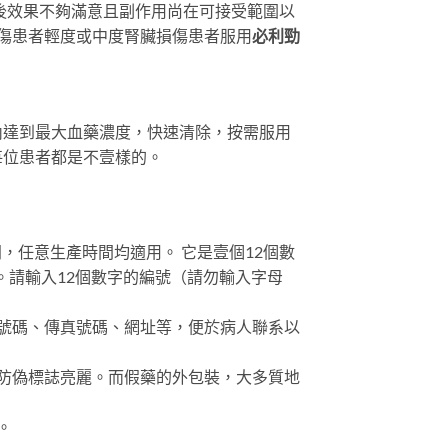
mg後效果不夠滿意且副作用尚在可接受範圍以
損傷患者輕度或中度腎臟損傷患者服用
必利勁
內達到最大血藥濃度，快速清除，按需服用
每位患者都是不壹樣的。
，任意生產時間均適用。 它是壹個12個數
。請輸入12個數字的編號（請勿輸入字母
號碼、傳真號碼、網址等，便於病人聯系以
防偽標誌亮麗。而假藥的外包裝，大多質地
。