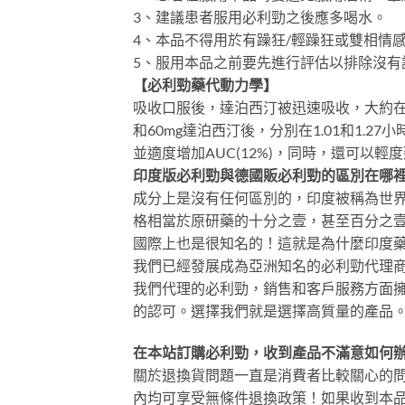
3、建議患者服用必利勁之後應多喝水。
4、本品不得用於有躁狂/輕躁狂或雙相情
5、服用本品之前要先進行評估以排除沒有
【必利勁藥代動力學】
吸收口服後，達泊西汀被迅速吸收，大約在1-
和60mg達泊西汀後，分別在1.01和1.27
並適度增加AUC(12%)，同時，還可
印度版必利勁與德國販必利勁的區別在哪
成分上是沒有任何區別的，印度被稱為世界
格相當於原研藥的十分之壹，甚至百分之壹
國際上也是很知名的！這就是為什麼印度
我們已經發展成為亞洲知名的必利勁代理
我們代理的必利勁，銷售和客戶服務方面
的認可。選擇我們就是選擇高質量的產品
在本站訂購必利勁，收到產品不滿意如何
關於退換貨問題一直是消費者比較關心的
內均可享受無條件退換政策！如果收到本