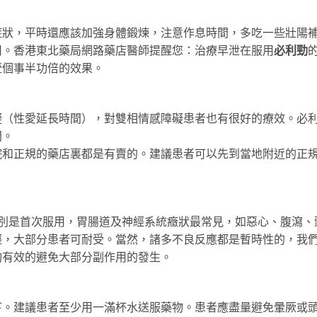
症狀，平時還應該加強身體鍛煉，注意作息時間，多吃一些壯陽
用。香港東北藥局網路藥店醫師提醒您：治療早泄在服用
必利勁
壹個事半功倍的效果。
礙（性愛延長時間），對雙相情感障礙患者也有很好的療效。必
間。
院和正規的藥店裏都是有賣的。建議患者可以先到當地附近的正
特別是首次服用，胃腸道及神經系統癥狀最常見，如惡心、腹瀉、
輕，大部分患者可耐受。當然，諸多不良反應都是暫時性的，我
夠有效的避免大部分副作用的發生。
下。建議患者至少用一滿杯水送服藥物。患者應盡量避免暈厥或