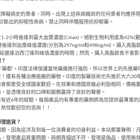
感障礙病史的患者，同時，出現上述疾病癥狀的任何患者均應停
診斷出的抑郁性疾病。禁止同時伴隨服用抗抑郁藥。
2小時後達到最大血漿濃度(Cmax)。絕對生物利用度為42%(範圍
小時後達到血漿峰值濃度(分別為297ng/ml和498ng/ml)。攝入
以輕度延遲達泊西汀達到峰值濃度的時間；然而，攝入高脂飲食不會
裡？
‘藥都’。印度法律保護當地藥廠進行強防，所以世界上的先進
！還有各種治療癌癥的藥物。印度的製藥技術也先進於大六20
藥會那麼受全球國家歡迎。在效果和德國原廠必利勁相同，價格
商，並憑借良好的口碑和服務贏得了良好的聲譽。
擁有近6年的經驗。每個產品均有專業的藥劑師為您提供最專業的
。熱忱歡迎您的咨詢！！
辦理退貨？
問題，因為這涉及到每一位消費者的切身利益。本站鄭重聲明：
品，發現產品質量問題、與網頁描述不符、發現是偽品、使用無