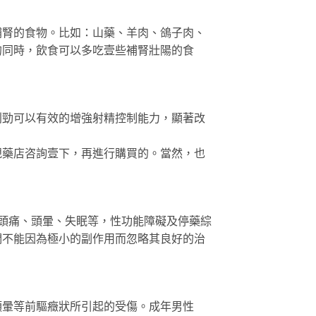
補腎的食物。比如：山藥、羊肉、鴿子肉、
的同時，飲食可以多吃壹些補腎壯陽的食
利勁可以有效的增強射精控制能力，顯著改
規藥店咨詢壹下，再進行購買的。當然，也
頭痛、頭暈、失眠等，性功能障礙及停藥綜
們不能因為極小的副作用而忽略其良好的治
頭暈等前驅癥狀所引起的受傷。成年男性