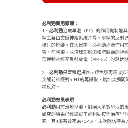
必利勁藥用原理：
1、
必利勁
治療早泄（PE）的作用機制能
精主要由交感神經系統介導。射精的反射
核）的影響。在大鼠中，必利勁通過作用於
管、前列腺、尿道球部肌肉和膀胱頸的神
部運動神經元反射放電（PMRD）的潛伏期
2、
必利勁
是壹種選擇性5-羥色胺再吸收抑制
突觸前神經對5-HT的再攝取，增加突觸間隙
精反射。
必利勁效果表現
必利勁
用於治療早泄，對絕大多數早泄的患
研究的結果已經證實了必利勁按需治療早泄的臨床療
究，其4周有效率為70.4%，末次隨訪時為74