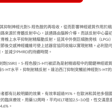
與其抑制神經元對5-羥色胺的再吸收，從而影響神經遞質作用於
通路來源於脊髓反射中心，該通路由腦幹介導，而該反射中心最
脊椎上水平抑制射精驅動反射，這其中外側巨細胞旁核（LPGi
經節後交感神經纖維可使上述器官協同收縮以實現射精。必利勁
，並減少PMRD的持續時間。
劑(SSRI)，5-羥色胺(5-HT)被認為是射精過程中的關鍵神經遞
5-HT水平，抑制射精反射。達泊西汀抑制突觸前神經對5-HT的
者都有比較明顯的效果，有效率超過95%。在歐洲和其他多個國
效，用藥12周時，平均IELT增加2.5~3.0倍，性交滿意度增加22
.6%。