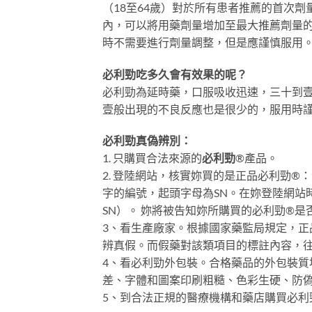
（18至64歲）對於所有患者推薦的首次劑
內，可以將用藥劑量增加至最大推薦劑量的
時不需要進行劑量調整，但是應謹慎服用
必利勁吃多久會有效果的呢？
必利勁為延時藥，口服吸收迅速，三十到
壹般出現的不良反應也是很少的，服用時
必利勁真偽辨別：
1. 只購買合法來源的
必利勁
®產品。
2. 登陸網站，核實妳買的是正品必利勁®
字的編號，起頭字母為SN。在妳登陸網站
SN）。 妳將被告知妳所購買的必利勁®是
3、看生產廠家。根據國家藥監局規定，
辨真假。而假藥對該類項目的標註內容，
4、看必利勁外包裝。合格藥品的外包裝
差、字體和圖案印刷粗糙、色彩生硬、防
5、到合法正規的醫療機構和藥店購買必