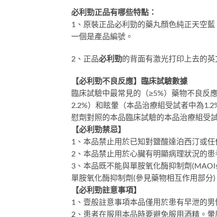
必利勁正品有哪些特點：
1、原裝正品必利勁的藥丸顏色純正天空
一個是產品編號。
2、正品
必利勁
的背面有激光打印上去的英文
【必利勁不良反應】臨床試驗數據
臨床試驗中最常見的（≥5%）藥物不良反
2.2%）和眩暈（本品治療組受試者中為1
慰劑對照的本品臨床試驗的本品治療組受試
【必利勁禁忌】
1、本品禁止用於已知對鹽酸達泊西汀或任
2、本品禁止用於心臟有明顯病理狀況的患
3、本品既不能與單胺氧化酶抑制劑(MAO
單胺氧化酶抑制劑(參見藥物相互作用部分)
【必利勁註意事項】
1、壹般註意事項本品僅用於患有早泄的男
2、患者在服用本品時要避免服用酒精。暈