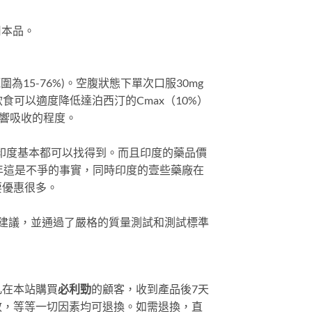
用本品。
為15-76%)。空腹狀態下單次口服30mg
高脂飲食可以適度降低達泊西汀的Cmax（10%）
影響吸收的程度。
藥印度基本都可以找得到。而且印度的藥品價
年這是不爭的事實，同時印度的壹些藥廠在
要優惠很多。
建議，並通過了嚴格的質量測試和測試標準
凡在本站購買
必利勁
的顧客，收到產品後7天
效，等等一切因素均可退換。如需退換，直