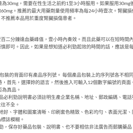
量為30mg，需要在性生活之前約1至3小時服用。如果服用30
60mg。推薦的最大用藥劑量使用頻率為每24小時壹次。腎臟
。不推薦本品用於重度腎臟損傷患者。
壹百二分鐘達血藥峰值，壹小時內奏效。而且此藥可以在短時間
謹慎即可。因此，如果是想知道必利勁起效的時間的話，應該是
：包裝的背面印有產品序列號。 每個產品包裝上的序列號各不相同
時，首先，選擇妳的語言，然後進入可輸入12個數字編號的頁面
否為真品。
正品必利勁說明書必須註明生產企業名稱、地址、郵政編碼、電話
往往不全。
質地好、字體和圖案清晰、印刷套色精致、色彩均勻、表面光潔、
偽標誌模糊。
利勁，保存好藥品包裝、說明書、也不要相信非法廣告而郵購藥品