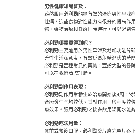
男性健康知識普及：
雖然服用
必利勁
能夠有效的治療男性早洩
牡蠣，這些食物對性能力有很好的提高作
物。藥物治療和食療同時進行，可以起到
必利勁哪裏買得到呢？
必利勁
主要適用於男性早泄及勃起功能障
善性生活滿意度，有效延長射精潛伏的時
必利勁是壹種常見的藥物，壹般大型的醫
可以在我們商城訂購。
必利勁副作用表現：
必利勁
副作用常發生於治療開始後4周，
合癥發生率均較低。其副作用一般程度較
療效果。服用
必利勁
之後多飲用溫開水能
必利勁吃法用量：
餐前或餐後口服。
必利勁
藥片應完整片吞