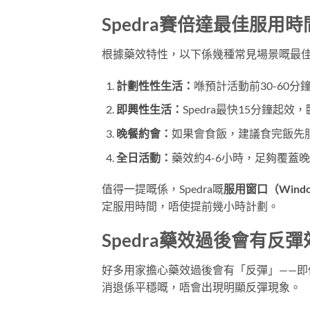
Spedra賽倍達最佳服用
根據藥效特性，以下係幾種常見場景嘅最
計劃性性生活：
喺預計活動前30-60
即興性生活：
Spedra最快15分鐘起
晚餐約會：
如果會食飯，建議食完飯先
全日活動：
藥效約4-6小時，足夠覆蓋
值得一提嘅係，Spedra嘅
服用窗口（Window 
定服用時間，唔使提前幾小時計劃。
Spedra藥效過後會有反
好多用家擔心藥效過後會有「反彈」——即係
消退係平穩嘅，唔會出現明顯反彈現象。