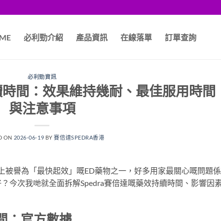
ME
必利勁介紹
產品資訊
在線落單
訂單查詢
必利勁資訊
效持續時間：效果維持幾耐、最佳服用時間
與注意事項
D ON
2026-06-19
BY
賽倍達SPEDRA香港
）喺市面上被譽為「最快起效」嘅ED藥物之一，好多用家最關心嘅問題
好？今次我哋就全面拆解Spedra賽倍達嘅藥效持續時間、影響因
時間：官方數據