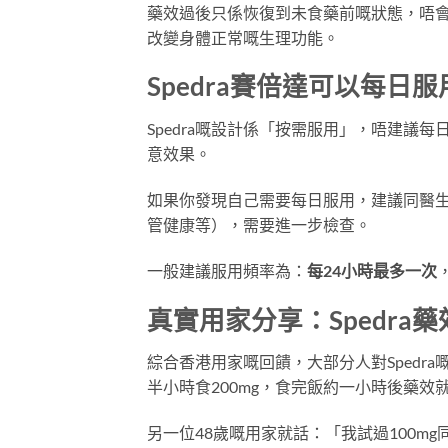
藥效過後只係恢復到未食藥前嘅狀態，唔會
改變身體正常嘅生理功能。
Spedra賽倍達可以每日
Spedra嘅設計係「按需服用」，唔建
意效果。
如果你發現自己需要每日服用，建議同醫
管健康等），需要進一步檢查。
一般建議服用頻率為：
每24小時最多一次
真實用家分享：Spedra
綜合香港用家嘅回饋，大部分人對Spedr
半小時食200mg，食完飯約一小時後藥
另一位48歲嘅用家就話：「我試過100mg同2