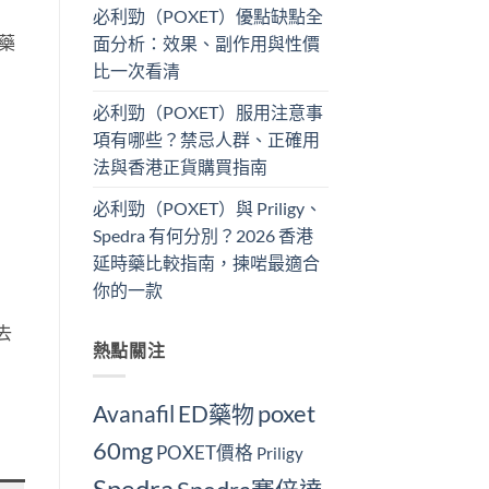
必利勁（POXET）優點缺點全
藥
面分析：效果、副作用與性價
比一次看清
必利勁（POXET）服用注意事
項有哪些？禁忌人群、正確用
法與香港正貨購買指南
必利勁（POXET）與 Priligy、
Spedra 有何分別？2026 香港
延時藥比較指南，揀啱最適合
你的一款
去
熱點關注
Avanafil
ED藥物
poxet
60mg
POXET價格
Priligy