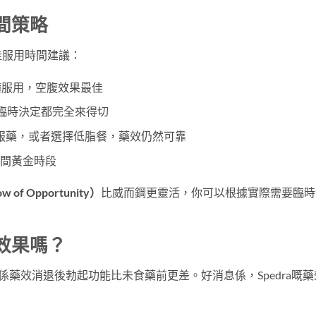
時間策略
佳服用時間建議：
分鐘服用，空腹效果最佳
效，臨時決定都完全來得切
服藥，或者選擇低脂餐，藥效仍然可靠
晚間黃金時段
of Opportunity）
比威而鋼更靈活，你可以根據實際需要臨時
彈效果嗎？
藥效消退後勃起功能比未食藥前更差。好消息係，Spedra嘅藥