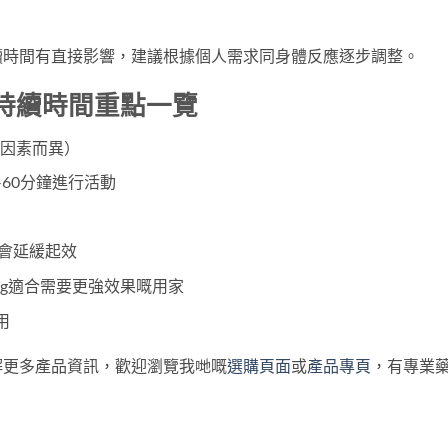
續時間有直接影響，建議根據個人需求同身體反應逐步調整。
效持續時間重點一覽
因素而異）
-60分鐘進行活動
會延緩起效
0mg適合需要更強效果嘅用家
用
了解更多產品資訊，歡迎瀏覽我哋嘅
選購頁面
或
產品專頁
，有專業