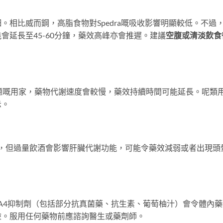
細。相比威而鋼，高脂食物對Spedra嘅吸收影響明顯較低。不過
會延長至45-60分鐘，藥效高峰亦會推遲。建議
空腹或清淡飲食
題嘅用家，藥物代謝速度會較慢，藥效持續時間可能延長。呢類
示。
響不大，但過量飲酒會影響肝臟代謝功能，可能令藥效減弱或者出現頭
。
YP3A4抑制劑（包括部分抗真菌藥、抗生素、葡萄柚汁）會令體內
險。服用任何藥物前應諮詢醫生或藥劑師。