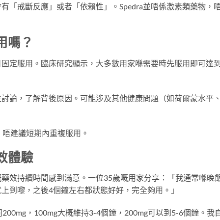
有「戒斷反應」或者「依賴性」。Spedra並唔係激素類藥物，
服用嗎？
議每日固定服用。臨床研究顯示，大多數用家喺需要時先服用即可達
生討論，了解背後原因。可能涉及其他健康問題（如荷爾蒙水平
，唔建議短期內重複服用。
藥效體驗
a嘅藥效持續時間感到滿意。一位35歲嘅用家分享：「我通常喺晚
效就上到嚟，之後4個鐘左右都狀態好好，完全夠用。」
00mg，100mg大概維持3-4個鐘，200mg可以到5-6個鐘。我