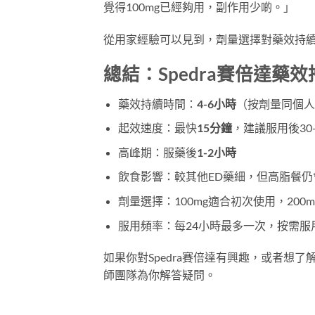
覺得100mg已經夠用，副作用少啲。」
從用家經驗可以見到，劑量選擇對藥效持
總結：Spedra賽倍達藥
藥效持續時間：
4-6小時
（按劑量同個人
起效速度：最快
15分鐘
，建議服用後30
高峰期：服藥後
1-2小時
飲食影響：較其他ED藥細，但高脂餐仍
劑量選擇：100mg適合初次使用，20
服用頻率：每24小時最多一次，按需服
如果你對Spedra賽倍達有興趣，或者想
師團隊為你解答疑問。