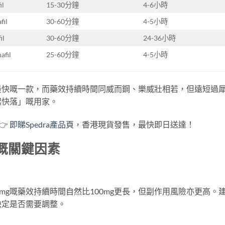
l
15-30分鐘
4-6小時
il
30-60分鐘
4-5小時
il
30-60分鐘
24-36小時
fil
25-60分鐘
4-5小時
上係最快嘅一款，而藥效持續時間同威而鋼、樂威壯相若，但遠短過
快起快落」嘅用家。
👉
即睇Spedra產品頁
，香港現貨發售，最快即日送達！
間嘅關鍵因素
0mg嘅藥效持續時間自然比100mg更長，但副作用風險亦更高。
決定是否需要調整。