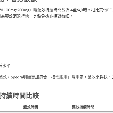
il 100mg/200mg）嘅藥效持續時間約為
4至6小時
。相比其他ED
因為藥效消退得快，身體負擔亦相對較細。
）
低水平
時嘅藥效，Spedra明顯更加適合「按需服用」嘅用家，藥效來得快、
藥效持續時間比較
起效時間
藥效持續時間