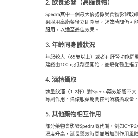
2. 飲食影響（高脂食物）
Spedra其中一個最大優勢係受食物影響較
果服用高脂餐後立即食藥，起效時間仍可能
服用
，以達至最佳效果。
3. 年齡同身體狀況
年紀較大（65歲以上）或者有肝腎功能問
建議由100mg低劑量開始，並遵從醫生指
4. 酒精攝取
適量飲酒（1-2杯）對Spedra藥效影
等副作用。建議服藥期間控制酒精攝取量
5. 其他藥物相互作用
部分藥物會影響Spedra嘅代謝，例如C
濃度升高，延長藥效時間並增加副作用風