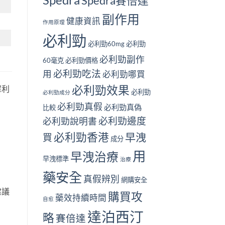
Spedra
Spedra賽倍達
副作用
健康資訊
作用原理
必利勁
必利勁60mg
必利勁
必利勁副作
60毫克
必利勁價格
必利勁吃法
用
必利勁哪買
必利勁效果
犀利
必利勁
必利勁成分
必利勁真假
必利勁真偽
比較
必利勁邊度
必利勁說明書
必利勁香港
早洩
買
成分
用
早洩治療
早洩標準
治療
藥安全
真假辨別
網購安全
建議
購買攻
藥效持續時間
自愈
達泊西汀
略
賽倍達