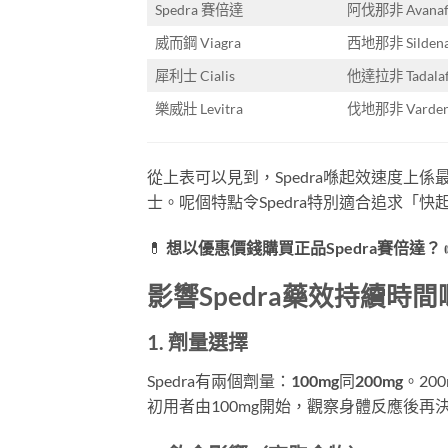
Spedra 賽倍達
阿伐那非 Avanafi
威而鋼 Viagra
西地那非 Sildenaf
犀利士 Cialis
他達拉非 Tadalaf
樂威壯 Levitra
伐地那非 Vardena
從上表可以見到，Spedra喺起效速度
士。呢個特點令Spedra特別適合追求「
💊
想以優惠價錢購買正品Spedra賽倍達？
影響Spedra藥效持續時
1. 劑量選擇
Spedra有兩個劑量：
100mg
同
200mg
。20
初用者由100mg開始，觀察身體反應後再