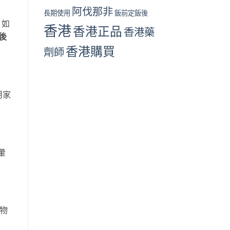
阿伐那非
長期使用
飯前定飯後
，如
香港
香港正品
香港藥
後
香港購買
劑師
用家
暈
藥物