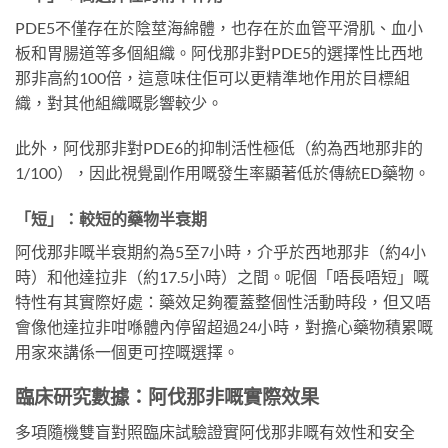
PDE5不僅存在於陰莖海綿體，也存在於血管平滑肌、血小
板和胃腸道等多個組織。阿伐那非對PDE5的選擇性比西地
那非高約100倍，這意味住佢可以更精準地作用於目標組
織，對其他組織嘅影響較少。
此外，阿伐那非對PDE6的抑制活性極低（約為西地那非的
1/100），因此視覺副作用嘅發生率顯著低於傳統ED藥物。
「短」：較短的藥物半衰期
阿伐那非嘅半衰期約為5至7小時，介乎於西地那非（約4小
時）和他達拉非（約17.5小時）之間。呢個「唔長唔短」嘅
特性有其實際好處：藥效足夠覆蓋整個性活動時段，但又唔
會像他達拉非咁喺體內停留超過24小時，對擔心藥物積累嘅
用家來講係一個更可控嘅選擇。
臨床研究數據：阿伐那非嘅實際效果
多項隨機雙盲對照臨床試驗證實阿伐那非嘅有效性和安全