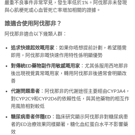
嚴重不良事件非常罕見，發生率低於1%。阿伐那非未發現
與心肌梗死或心血管死亡率增加相關的證據。
誰適合使用阿伐那非？
阿伐那非適合以下幾類人群：
追求快速起效嘅用家
：如果你唔想提前計劃，希望隨需
即用，阿伐那非嘅快速作用特性係明顯優勢
對傳統ED藥物副作用敏感嘅用家
：尤其係服用西地那非
後出現視覺異常嘅用家，轉用阿伐那非後通常會明顯改
善
代謝問題患者
：阿伐那非的代謝途徑主要經由CYP3A4，
對CYP2C9和CYP2D6的依賴性低，與其他藥物的相互作
用風險相對較低
糖尿病患者伴隨ED
：臨床研究顯示阿伐那非對糖尿病患
者的ED治療效果同樣顯著，糖化血紅蛋白水平不影響藥
效