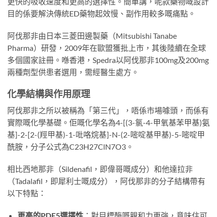
更快的吸收速度和更高的選擇性。簡單講，呢款藥物嘅設計
目的係要解決傳統ED藥物起效慢、副作用較多嘅痛點。
阿伐那非由日本三菱田邊製藥（Mitsubishi Tanabe
Pharma）研發，2009年在歐盟獲批上市，其後陸續在全球
多個國家註冊。喺香港，Spedra以阿伐那非100mg及200mg
兩種劑型供患者選用，需經醫生處方。
化學結構與作用原理
阿伐那非之所以被稱為「第三代」，唔係市場噱頭，而係有
實際嘅化學基礎。佢嘅化學名為4-[(3-氯-4-甲氧基苯甲基)氨
基]-2-[2-(羥甲基)-1-吡咯烷基]-N-(2-嘧啶基甲基)-5-嘧啶甲
酰胺，分子公式為C23H27ClN7O3。
相比西地那非（Sildenafil，即偉哥嘅成分）和他達拉非
（Tadalafil，即犀利士嘅成分），阿伐那非的分子結構帶有
以下特點：
更高的PDE5選擇性
：對目標酶嘅親和力更強，意味住可