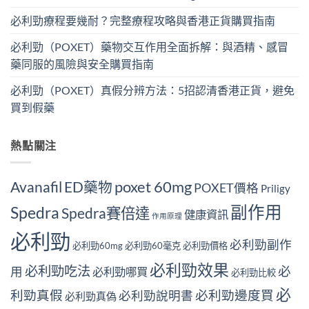
必利勁療程要幾耐？完整療程攻略與香港正貨購買指南
必利勁（POXET）藥物交互作用全面拆解：與酒精、感冒
藥同服的風險與安全購買指南
必利勁（POXET）真假分辨方法：5招認清香港正貨，避免
買到假藥
熱點關注
poxet 60mg
Avanafil
ED藥物
POXET價格
Priligy
副作用
Spedra
Spedra賽倍達
健康資訊
作用原理
必利勁
必利勁副作
必利勁60mg
必利勁60毫克
必利勁價格
必利勁效果
必利勁吃法
必
用
必利勁哪買
必利勁比較
必
利勁真假
必利勁邊度買
必利勁說明書
必利勁真偽