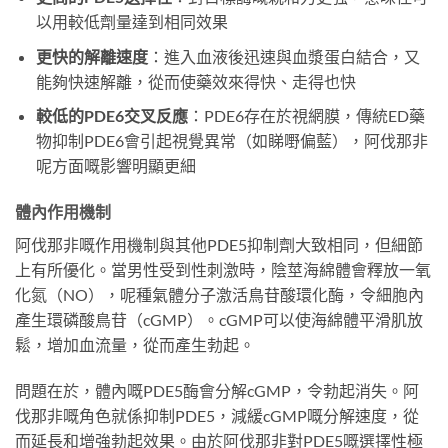
以用較低劑量達到相同效果
更快的解離速度
：進入血液後迅速與血漿蛋白結合，又
能夠快速解離，從而使藥效來得快、走得也快
較低的PDE6交叉反應
：PDE6存在於視網膜，傳統ED藥
物抑制PDE6會引起視覺異常（如睇嘢偏藍），阿伐那非
呢方面嘅影響明顯更細
體內作用機制
阿伐那非嘅作用機制與其他PDE5抑制劑大致相同，但細節
上有所優化。當男性受到性刺激時，陰莖海綿體會釋放一氧
化氮（NO），呢種氣體分子激活鳥苷酸環化酶，令細胞內
產生環磷酸鳥苷（cGMP）。cGMP可以使海綿體平滑肌放
鬆，增加血流量，從而產生勃起。
問題在於，體內嘅PDE5酶會分解cGMP，令勃起消失。阿
伐那非嘅角色就係抑制PDE5，減緩cGMP嘅分解速度，從
而延長和增強勃起效果。由於阿伐那非對PDE5嘅選擇性極