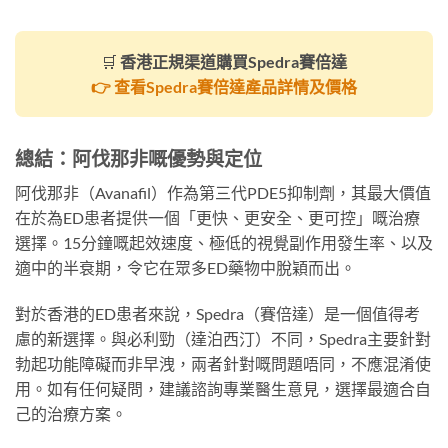
🛒
香港正規渠道購買Spedra賽倍達
👉 查看Spedra賽倍達產品詳情及價格
總結：阿伐那非嘅優勢與定位
阿伐那非（Avanafil）作為第三代PDE5抑制劑，其最大價值
在於為ED患者提供一個「更快、更安全、更可控」嘅治療
選擇。15分鐘嘅起效速度、極低的視覺副作用發生率、以及
適中的半衰期，令它在眾多ED藥物中脫穎而出。
對於香港的ED患者來說，Spedra（賽倍達）是一個值得考
慮的新選擇。與必利勁（達泊西汀）不同，Spedra主要針對
勃起功能障礙而非早洩，兩者針對嘅問題唔同，不應混淆使
用。如有任何疑問，建議諮詢專業醫生意見，選擇最適合自
己的治療方案。