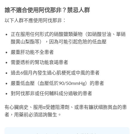
誰不適合使用阿伐那非？禁忌人群
以下人群不應使用阿伐那非：
正在服用任何形式的硝酸鹽類藥物（如硝酸甘油、單硝
酸異山梨酯等），因為可能引起危險的低血壓
嚴重肝功能不全患者
需要透析的腎功能衰竭患者
過去6個月內發生過心肌梗死或中風的患者
嚴重低血壓（血壓低於90/50mmHg）的患者
對阿伐那非或任何輔料成分過敏的患者
有心臟病史、服用α受體阻滯劑、或患有鐮狀細胞貧血的患
者，用藥前必須諮詢醫生。