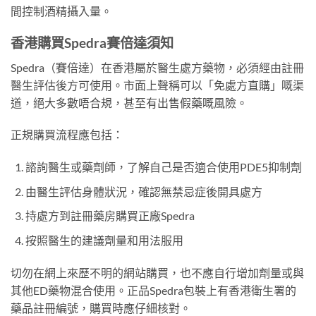
間控制酒精攝入量。
香港購買Spedra賽倍達須知
Spedra（賽倍達）在香港屬於醫生處方藥物，必須經由註冊
醫生評估後方可使用。市面上聲稱可以「免處方直購」嘅渠
道，絕大多數唔合規，甚至有出售假藥嘅風險。
正規購買流程應包括：
諮詢醫生或藥劑師，了解自己是否適合使用PDE5抑制劑
由醫生評估身體狀況，確認無禁忌症後開具處方
持處方到註冊藥房購買正廠Spedra
按照醫生的建議劑量和用法服用
切勿在網上來歷不明的網站購買，也不應自行增加劑量或與
其他ED藥物混合使用。正品Spedra包裝上有香港衛生署的
藥品註冊編號，購買時應仔細核對。