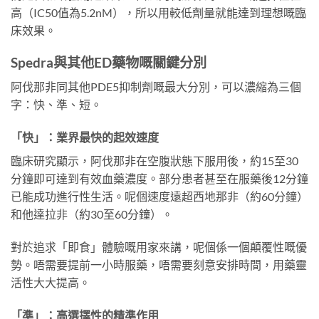
高（IC50值為5.2nM），所以用較低劑量就能達到理想嘅臨
床效果。
Spedra與其他ED藥物嘅關鍵分別
阿伐那非同其他PDE5抑制劑嘅最大分別，可以濃縮為三個
字：快、準、短。
「快」：業界最快的起效速度
臨床研究顯示，阿伐那非在空腹狀態下服用後，約15至30
分鐘即可達到有效血藥濃度。部分患者甚至在服藥後12分鐘
已能成功進行性生活。呢個速度遠超西地那非（約60分鐘）
和他達拉非（約30至60分鐘）。
對於追求「即食」體驗嘅用家來講，呢個係一個顛覆性嘅優
勢。唔需要提前一小時服藥，唔需要刻意安排時間，用藥靈
活性大大提高。
「準」：高選擇性的精準作用