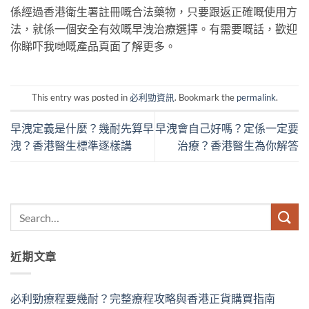
係經過香港衛生署註冊嘅合法藥物，只要跟返正確嘅使用方
法，就係一個安全有效嘅早洩治療選擇。有需要嘅話，歡迎
你睇吓我哋嘅產品頁面了解更多。
This entry was posted in
必利勁資訊
. Bookmark the
permalink
.
早洩定義是什麼？幾耐先算早
早洩會自己好嗎？定係一定要
洩？香港醫生標準逐樣講
治療？香港醫生為你解答
近期文章
必利勁療程要幾耐？完整療程攻略與香港正貨購買指南