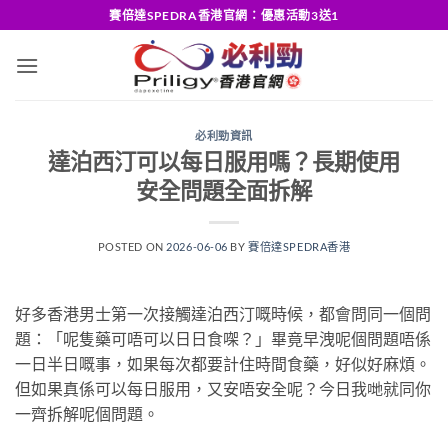
Skip
賽倍達SPEDRA香港官網：優惠活動3送1
to
content
必利勁資訊
達泊西汀可以每日服用嗎？長期使用
安全問題全面拆解
POSTED ON
2026-06-06
BY
賽倍達SPEDRA香港
好多香港男士第一次接觸達泊西汀嘅時候，都會問同一個問
題：「呢隻藥可唔可以日日食㗎？」畢竟早洩呢個問題唔係
一日半日嘅事，如果每次都要計住時間食藥，好似好麻煩。
但如果真係可以每日服用，又安唔安全呢？今日我哋就同你
一齊拆解呢個問題。