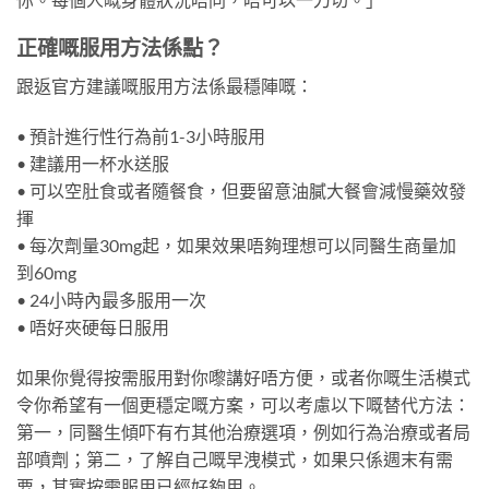
正確嘅服用方法係點？
跟返官方建議嘅服用方法係最穩陣嘅：
• 預計進行性行為前1-3小時服用
• 建議用一杯水送服
• 可以空肚食或者隨餐食，但要留意油膩大餐會減慢藥效發
揮
• 每次劑量30mg起，如果效果唔夠理想可以同醫生商量加
到60mg
• 24小時內最多服用一次
• 唔好夾硬每日服用
如果你覺得按需服用對你嚟講好唔方便，或者你嘅生活模式
令你希望有一個更穩定嘅方案，可以考慮以下嘅替代方法：
第一，同醫生傾吓有冇其他治療選項，例如行為治療或者局
部噴劑；第二，了解自己嘅早洩模式，如果只係週末有需
要，其實按需服用已經好夠用。