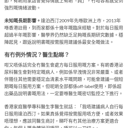
節，有啲用家話會覺得情感上有啲「鈍」，冇咁容易感受到
強烈嘅情緒波動。
未知嘅長期影響。
達泊西汀2009年先喺歐洲上市，2013年
喺香港註冊，到而家都係十幾年嘅臨床經驗。對於每日服用
超過半年嘅影響，醫學界仍然缺乏足夠嘅長期研究數據。穩
陣起見，跟返說明書嘅按需服用建議係最安全嘅做法。
有冇例外情況？醫生點睇？
咁又唔係話完全冇醫生會處方每日服用嘅方案。有啲香港泌
尿科醫生會對特定嘅病人，例如係早洩情況非常嚴重、或者
伴隨住其他需要穩定血清素水平嘅問題，可能會建議一個短
期嘅每日服用方案。但呢啲全部都係off-label使用，即係超
出藥品說明書嘅用法，一定要喺醫生嘅密切監控之下進行。
香港家庭醫學專科醫生李醫生就話：「我唔建議病人自行每
日服用達泊西汀。如果真係覺得按需服用唔方便，或者效果
唔理想，應該同醫生商討，睇吓有冇其他治療方案更適合
你。每個人嘅身體狀況唔同，唔可以一刀切。」