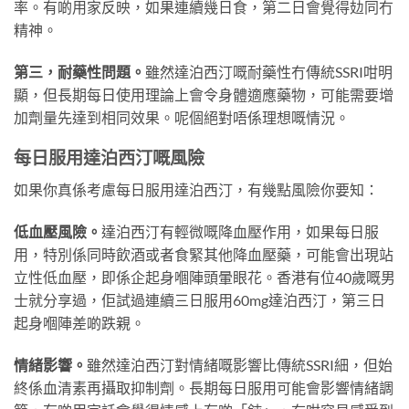
率。有啲用家反映，如果連續幾日食，第二日會覺得攰同冇
精神。
第三，耐藥性問題。
雖然達泊西汀嘅耐藥性冇傳統SSRI咁明
顯，但長期每日使用理論上會令身體適應藥物，可能需要增
加劑量先達到相同效果。呢個絕對唔係理想嘅情況。
每日服用達泊西汀嘅風險
如果你真係考慮每日服用達泊西汀，有幾點風險你要知：
低血壓風險。
達泊西汀有輕微嘅降血壓作用，如果每日服
用，特別係同時飲酒或者食緊其他降血壓藥，可能會出現站
立性低血壓，即係企起身嗰陣頭暈眼花。香港有位40歲嘅男
士就分享過，佢試過連續三日服用60mg達泊西汀，第三日
起身嗰陣差啲跌親。
情緒影響。
雖然達泊西汀對情緒嘅影響比傳統SSRI細，但始
終係血清素再攝取抑制劑。長期每日服用可能會影響情緒調