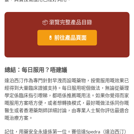
📦 瀏覽完整產品目錄
💊 前往產品頁面
總結：每日服用？唔建議
達泊西汀作為專門針對早洩而設嘅藥物，按需服用嘅效果已
經得到大量臨床證據支持。每日服用呢個做法，無論從藥理
學定係臨床指引嚟睇，都唔係推薦嘅用法。如果你覺得而家
嘅服用方案唔方便，或者想轉換模式，最好嘅做法係同你嘅
醫生或者香港藥劑師詳細討論，由專業人士幫你評估最適合
嘅治療方案。
記住，用藥安全永遠係第一位。賽倍達Spedra（達泊西汀）