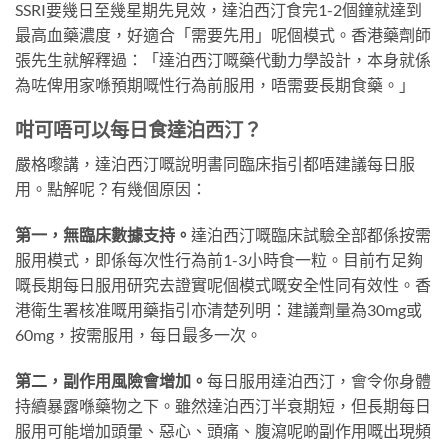
SSRI要幾日至幾星期先見效，達泊西汀食完1-2個鐘就達到
最高血藥濃度，好適合「需要先用」呢個模式。香港藥劑師
張先生就解釋過：「達泊西汀嘅藥代動力學設計，本身就係
為咗俾用家喺預期嘅性行為前服用，唔需要長期食藥。」
咁可唔可以每日食達泊西汀？
嚴格嚟講，達泊西汀嘅說明書同臨床指引都唔建議每日服
用。點解呢？有幾個原因：
第一，無臨床數據支持。
達泊西汀嘅臨床試驗全部都係按需
服用模式，即係每次性行為前1-3小時食一粒。目前冇足夠
嘅長期每日服用研究去證實呢個模式嘅安全性同有效性。香
港衛生署核准嘅用藥指引亦清楚列明：建議劑量為30mg或
60mg，按需服用，每日最多一次。
第二，副作用風險會增加。
每日服用達泊西汀，會令你身體
持續暴露喺藥物之下。雖然達泊西汀半衰期短，但長期每日
服用可能增加頭暈、惡心、頭痛、腹瀉呢啲副作用嘅出現頻