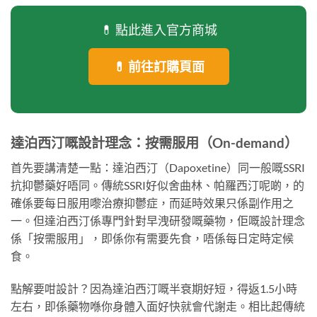
💊 點此進入官方商城
💊 前往訂購頁面
達泊西汀嘅設計理念：按需服用（On-demand）
首先要講清楚一點：達泊西汀（Dapoxetine）同一般嘅SSRI
抗抑鬱藥好唔同。傳統SSRI好似舍曲林、帕羅西汀呢啲，的
確係要每日服用嚟治療抑鬱症，而延時效果只係副作用之
一。但達泊西汀係專門針對早洩研發嘅藥物，佢嘅設計理念
係「按需服用」，即係你有需要先食，唔係每日定時定候
食。
點解要咁設計？因為達泊西汀嘅半衰期好短，得返1.5小時
左右，即係藥物喺你身體入面好快就會代謝走。相比起傳統