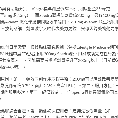
D藥有明顯分別。Viagra標準劑量係50mg（可調整至25mg或
整至5mg或20mg），而Spedra嘅標準劑量係200mg，另有100mg
vanafil嘅化學結構同吸收率唔同，200mg Avanafil嘅生物利
il嘅效果相若。換句話講，劑量數字大唔代表藥力更猛，只係因為藥物動力
日常需要？根據臨床研究數據（包括Lifestyle Medicine期刊
過75%嘅輕中度ED患者服用200mg Spedra後，能夠成功完成性行為
等共病嘅人士，可能需要考慮將劑量提升至200mg以上（目前香
要隔24小時）。
個原因。第一，藥效同副作用取得平衡：200mg可以有效改善陰
見係頭痛3.7%、面紅2.3%、鼻塞1.8%）。第二，服用方便：
口期內服用多次。第三，經濟效益：一盒Spedra賽倍達嘅價格同
。
mg係咪適合自己。第一類係初次使用者：建議先從低劑量（如
定。第二類係長者（65歲以上）：肝功能同腎功能隨年齡下降，藥