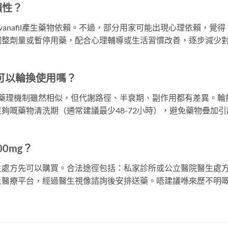
賴性？
Avanafil產生藥物依賴。不過，部分用家可能出現心理依賴，覺得
調整劑量或暫停用藥，配合心理輔導或生活習慣改善，逐步減少
D藥可以輪換使用嗎？
嘅藥理機制雖然相似，但代謝路徑、半衰期、副作用都有差異。輪
夠嘅藥物清洗期（通常建議最少48-72小時），避免藥物疊加引
00mg？
要醫生處方先可以購買。合法途徑包括：私家診所或公立醫院醫生處
上醫療平台，經過醫生視像諮詢後安排送藥。唔建議喺來歷不明