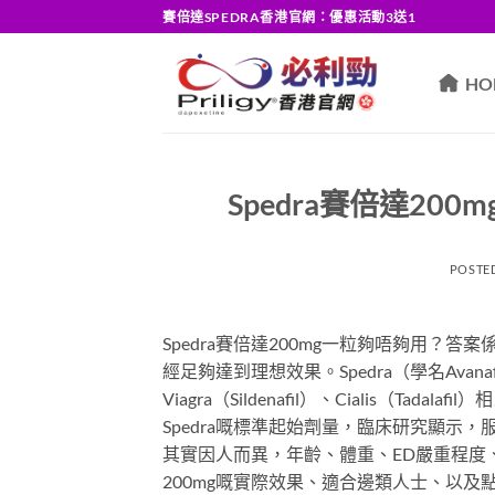
Skip
賽倍達SPEDRA香港官網：優惠活動3送1
to
content
HO
Spedra賽倍達2
POSTE
Spedra賽倍達200mg一粒夠唔夠用？答案
經足夠達到理想效果。Spedra（學名Avan
Viagra（Sildenafil）、Cialis（T
Spedra嘅標準起始劑量，臨床研究顯示，
其實因人而異，年齡、體重、ED嚴重程度、
200mg嘅實際效果、適合邊類人士、以