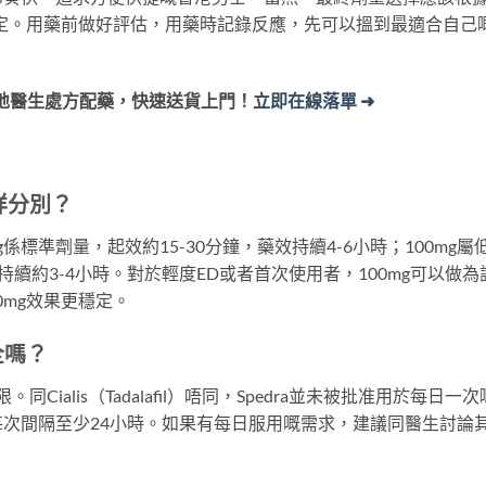
定。用藥前做好評估，用藥時記錄反應，先可以搵到最適合自己
港本地醫生處方配藥，快速送貨上門！
立即在線落單 ➜
有咩分別？
係標準劑量，起效約15-30分鐘，藥效持續4-6小時；100mg屬
持續約3-4小時。對於輕度ED或者首次使用者，100mg可以做為
0mg效果更穩定。
全嗎？
同Cialis（Tadalafil）唔同，Spedra並未被批准用於每日一次
次間隔至少24小時。如果有每日服用嘅需求，建議同醫生討論