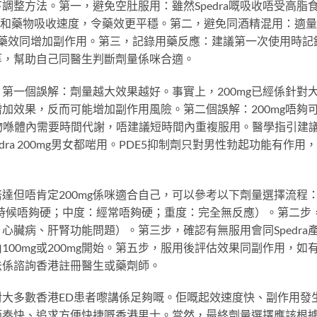
下調整方法。第一，避免空肚服用：雖然Spedra嘅吸收唔受高脂
以緩和藥物吸收速度，令藥效更平穩。第二，避免同酒精混用：適
響藥效同增加副作用。第三，記錄用藥反應：建議第一次使用時記
等，幫助自己同醫生判斷劑量係咪合適。
第一個誤解：劑量越大效果越好。事實上，200mg已經係針對
加效果，反而可能增加副作用風險。第二個誤解：200mg唔夠
時，藥物喺體內需要時間代謝，唔建議短時間內重複服用。醫學指引建
ra 200mg男女都啱用。PDE5抑制劑只對男性勃起功能有作用
賽倍達但唔肯定200mg係咪適合自己，可以參考以下劑量選擇流程
時候唔夠硬；中度：經常唔夠硬；重度：完全無反應）。第二步
心臟病、肝腎功能問題）。第三步，確認有無服用會同Spedra
00mg或200mg開始。第五步，服用後評估效果同副作用，如
法係諮詢香港註冊醫生或藥劑師。
一粒對大多數香港ED患者嚟講係足夠嘅。佢嘅起效速度快、副作用發
節奏快、追求方便快捷嘅香港男士。當然，最終劑量選擇應該根