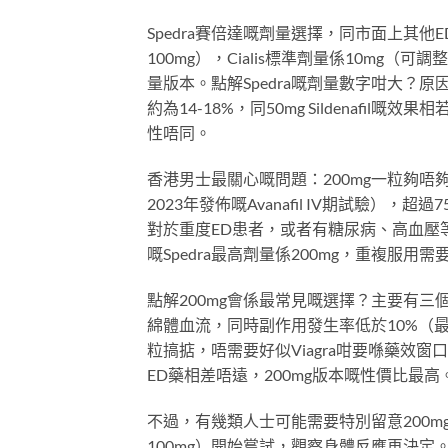
Spedra賽倍達嘅劑量選擇，同市面上其他E
100mg），Cialis標準劑量係10mg（可調
量版本。點解Spedra嘅劑量數字咁大？原因係A
約為14-18%，同50mg Sildenaf
性唔同。
香港男士最關心嘅問題：200mg一粒夠唔夠應付
2023年發佈嘅Avanafil IV期試驗），超
對於重度ED患者，或者有糖尿病、高血壓
嘅Spedra最高劑量係200mg，重複服用需
點解200mg會係最常見嘅選擇？主要有三
綿體血流，同時副作用發生率低於10%（最常
粒搞掂，唔需要好似Viagra咁要喺藥效窗
ED藥相差唔遠，200mg版本嘅性價比最高
不過，有幾類人士可能需要特別留意200
100mg）開始嘗試，觀察身體反應再決