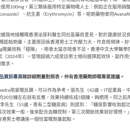
使用100mg。第三類係服用特定藥物嘅人士：例如正在服用硝
zole）、抗生素（Erythromycin）等，呢啲藥物會同Avanafi
。
根據我哋接觸嘅香港泌尿科醫生同社區藥房意見，對於健康狀況
最推薦嘅起始劑量。主要原因係香港男士工作壓力大、作息唔規律，好
0mg嘅藥效夠「穩陣」，唔會太猛亦唔會不足。香港中文大學醫學
究（2024年），發現超過六成受訪男士傾向選擇起效快、副作用
個需求。
a產品資訊專頁
睇詳細劑量對照表，仲有香港藥劑師嘅專業建議。
edra用家嘅反饋，可以作為參考。張先生（42歲，IT從業員，
mg，大約20分鐘左右就有反應，效果持續咗成5個鐘，夠晒用。同之前
。」李先生（55歲，患有二型糖尿病）則提到：「糖尿影響咗勃起
我。頭兩次效果一般，後來配合血糖控制，第三次開始效果就好理想。
大部分香港男士嚟講係一個恰當嘅劑量起點。