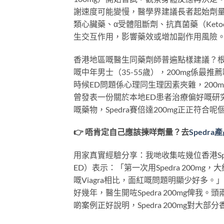
謝速度可能變慢，醫學界建議長者起始劑量
類心臟藥、α受體阻斷劑、抗真菌藥（Ketocona
生交互作用，影響藥效或增加副作用風險
香港地區嘅醫生同藥劑師普遍點樣建議？
嘅中年男士（35-55歲），200mg係
時候ED問題係心理同生理因素夾雜，20
曾發表一份關於本地ED患者治療偏好嘅研
嘅藥物，Spedra賽倍達200mg正正符合呢
👉 唔肯定自己應該揀咩劑量？去
Spedr
用家真實經驗分享：我哋收集咗幾位香港Sp
ED）表示：「第一次用Spedra 200
嘅Viagra相比，面紅嘅問題明顯少好多
好幾年，醫生開咗Spedra 200mg俾
啲案例正好說明，Spedra 200mg對