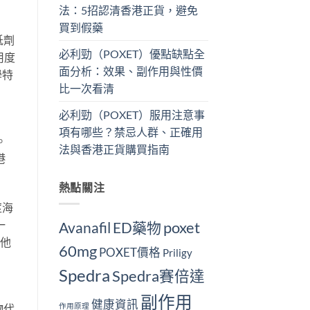
法：5招認清香港正貨，避免
買到假藥
低劑
必利勁（POXET）優點缺點全
用度
面分析：效果、副作用與性價
學特
比一次看清
必利勁（POXET）服用注意事
項有哪些？禁忌人群、正確用
。
法與香港正貨購買指南
港
熱點關注
莖海
一
Avanafil
ED藥物
poxet
其他
60mg
POXET價格
Priligy
Spedra
Spedra賽倍達
副作用
健康資訊
作用原理
物代