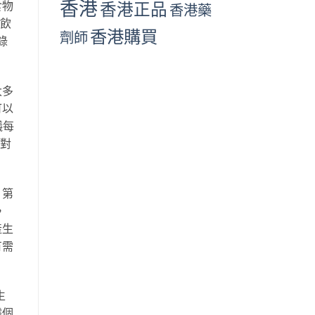
香港
食物
香港正品
香港藥
量飲
香港購買
劑師
錄
大多
可以
議每
，對
：第
，
產生
有需
生
據個