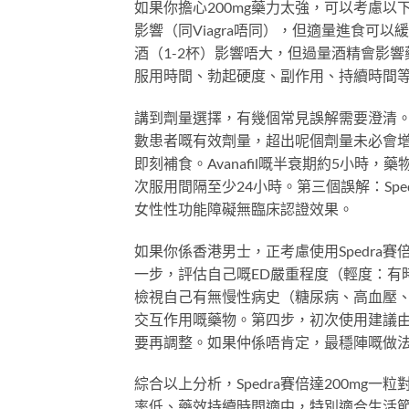
如果你擔心200mg藥力太強，可以考慮以
影響（同Viagra唔同），但適量進食可
酒（1-2杯）影響唔大，但過量酒精會影
服用時間、勃起硬度、副作用、持續時間
講到劑量選擇，有幾個常見誤解需要澄清。
數患者嘅有效劑量，超出呢個劑量未必會增
即刻補食。Avanafil嘅半衰期約5小
次服用間隔至少24小時。第三個誤解：Sped
女性性功能障礙無臨床認證效果。
如果你係香港男士，正考慮使用Spedra
一步，評估自己嘅ED嚴重程度（輕度：有
檢視自己有無慢性病史（糖尿病、高血壓、
交互作用嘅藥物。第四步，初次使用建議由1
要再調整。如果仲係唔肯定，最穩陣嘅做
綜合以上分析，Spedra賽倍達200mg
率低、藥效持續時間適中，特別適合生活