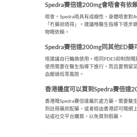
Spedra賽倍達200mg會唔會有依
唔會。Spedra唔具有成癮性，身體唔會對
「冇藥就唔得」。建議喺醫生指導下逐步
物嘅依賴。
Spedra賽倍達200mg同其他E
唔建議自行輪換使用。唔同PDE5抑制劑
使用需要在醫生指導下進行，而且要預留足
血壓過低等風險。
香港邊度可以買到Spedra賽倍達2
香港嘅Spedra賽倍達屬於處方藥，需
到註冊藥房配藥，或者經由香港認可嘅網
站或社交平台購買，以免買到假藥。