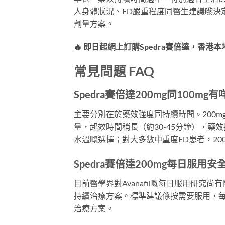
人身體狀況、ED嚴重程度同醫生建議嚟決
劑量方案。
🔥 即日起網上訂購Spedra賽倍達，香
常見問題 FAQ
Spedra賽倍達200mg同100mg
主要分別在於藥效強度同持續時間。200mg
量，起效時間稍長（約30-45分鐘），藥效
水溫嘅選擇；對大多數中重度ED患者，20
Spedra賽倍達200mg每日服用安
目前醫學界對Avanafil嘅每日服用研究尚有限。
持續治療方案。標準建議係按需要服用，每
治療方案。