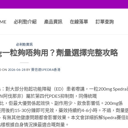
ME
必利勁介紹
產品資訊
在線落單
訂單查詢
必利勁資訊
00mg一粒夠唔夠用？劑量選擇完整攻略
D ON
2026-06-28
BY
賽倍達SPEDRA香港
係：對大部分勃起功能障礙（ED）患者嚟講，一粒200mg Spedra
afil阿伐那非）屬於第四代PDE5抑制劑，同傳統嘅
adalafil）相比，佢最大優勢係起效快、副作用少、飲食影響低。200mg係
服用後約15-30分鐘即可見效，藥效持續約4-6小時。不過，劑量
有無其他健康問題都會影響效果。本文會詳細拆解Spedra賽倍
及點樣根據自身情況揀最適合嘅劑量。