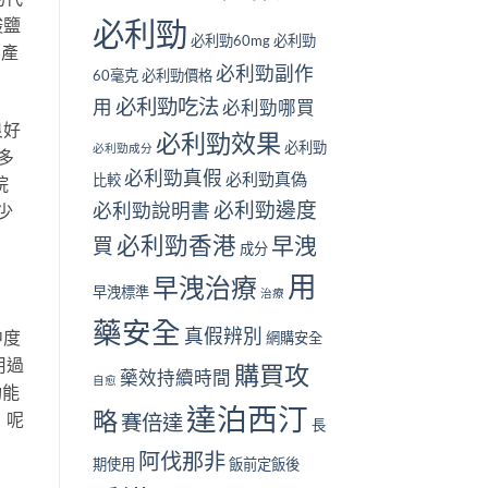
酸鹽
必利勁
必利勁60mg
必利勁
l產
必利勁副作
60毫克
必利勁價格
必利勁吃法
用
必利勁哪買
良好
必利勁效果
必利勁
必利勁成分
多
必利勁真假
必利勁真偽
比較
院
必利勁邊度
必利勁說明書
少
必利勁香港
早洩
買
成分
用
早洩治療
早洩標準
治療
藥安全
真假辨別
中度
網購安全
用過
購買攻
藥效持續時間
自愈
功能
達泊西汀
略
」呢
賽倍達
長
阿伐那非
期使用
飯前定飯後