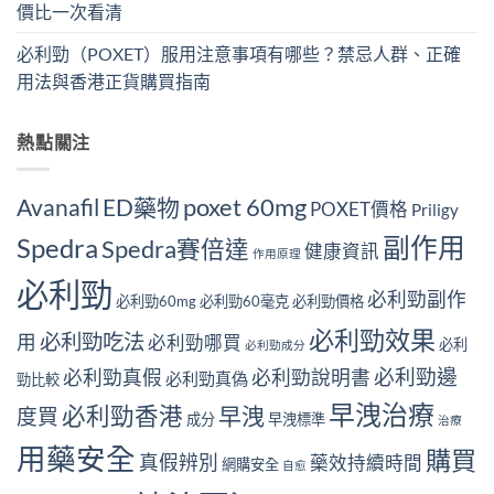
價比一次看清
必利勁（POXET）服用注意事項有哪些？禁忌人群、正確
用法與香港正貨購買指南
熱點關注
Avanafil
ED藥物
poxet 60mg
POXET價格
Priligy
副作用
Spedra
Spedra賽倍達
健康資訊
作用原理
必利勁
必利勁副作
必利勁60mg
必利勁60毫克
必利勁價格
必利勁效果
必利勁吃法
用
必利勁哪買
必利
必利勁成分
必利勁邊
必利勁真假
必利勁說明書
必利勁真偽
勁比較
早洩治療
必利勁香港
早洩
度買
成分
早洩標準
治療
用藥安全
購買
真假辨別
藥效持續時間
網購安全
自愈