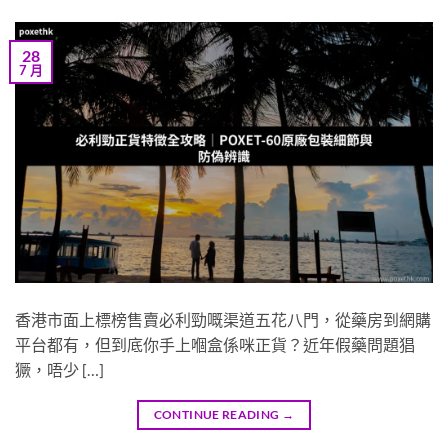
28
7 月
香港市面上標榜售賣必利勁嘅渠道五花八門，從藥房到網購
平台都有，但到底你手上嗰盒係咪正貨？近年假藥問題猖
獗，唔少 […]
CONTINUE READING
→