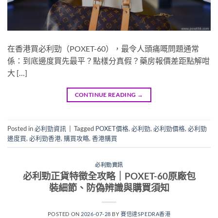
在香港買必利勁（POXET-60），最令人頭痛嘅問題通常
係：到底邊度買先最平？點樣分真假？藥房報價差距點解咁
大 […]
CONTINUE READING
→
Posted in
必利勁資訊
|
Tagged
POXET價格
,
必利勁
,
必利勁價格
,
必利勁
邊度買
,
必利勁香港
,
購買攻略
,
香港購買
必利勁資訊
必利勁正貨特徵全攻略｜POXET-60原廠包
裝細節、防偽辨識與購買須知
POSTED ON
2026-07-28
BY
賽倍達SPEDRA香港