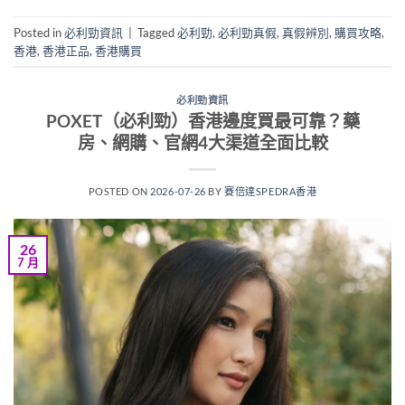
Posted in
必利勁資訊
|
Tagged
必利勁
,
必利勁真假
,
真假辨別
,
購買攻略
,
香港
,
香港正品
,
香港購買
必利勁資訊
POXET（必利勁）香港邊度買最可靠？藥
房、網購、官網4大渠道全面比較
POSTED ON
2026-07-26
BY
賽倍達SPEDRA香港
26
7 月