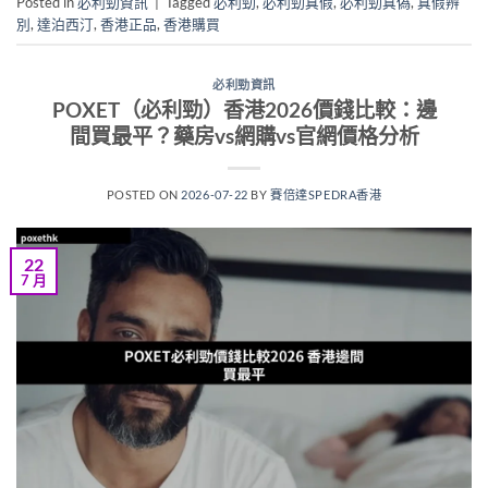
Posted in
必利勁資訊
|
Tagged
必利勁
,
必利勁真假
,
必利勁真偽
,
真假辨
別
,
達泊西汀
,
香港正品
,
香港購買
必利勁資訊
POXET（必利勁）香港2026價錢比較：邊
間買最平？藥房vs網購vs官網價格分析
POSTED ON
2026-07-22
BY
賽倍達SPEDRA香港
22
7 月