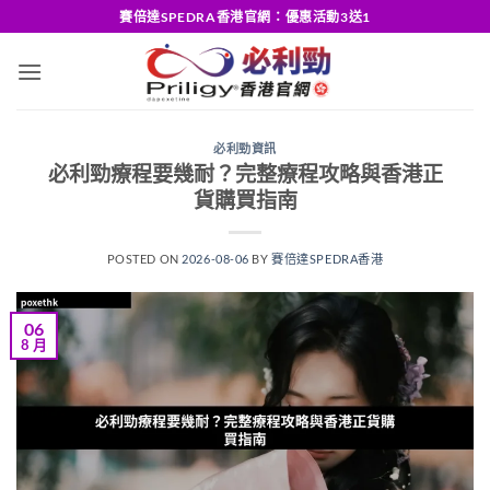
Skip
賽倍達SPEDRA香港官網：優惠活動3送1
to
content
必利勁資訊
必利勁療程要幾耐？完整療程攻略與香港正
貨購買指南
POSTED ON
2026-08-06
BY
賽倍達SPEDRA香港
06
8 月