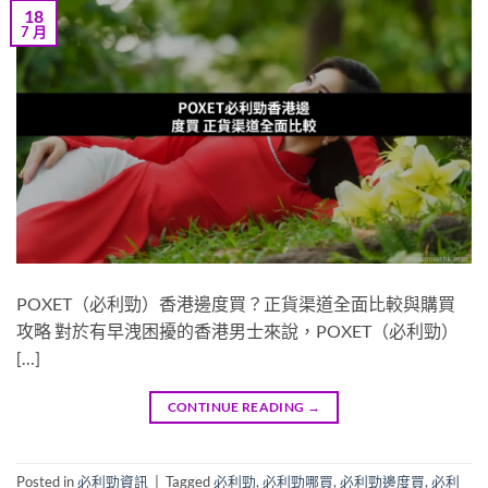
18
7 月
POXET（必利勁）香港邊度買？正貨渠道全面比較與購買
攻略 對於有早洩困擾的香港男士來說，POXET（必利勁）
[…]
CONTINUE READING
→
Posted in
必利勁資訊
|
Tagged
必利勁
,
必利勁哪買
,
必利勁邊度買
,
必利