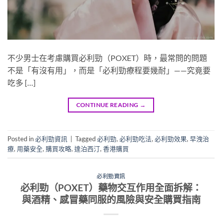
不少男士在考慮購買必利勁（POXET）時，最常問的問題
不是「有沒有用」，而是「必利勁療程要幾耐」——究竟要
吃多 […]
CONTINUE READING
→
Posted in
必利勁資訊
|
Tagged
必利勁
,
必利勁吃法
,
必利勁效果
,
早洩治
療
,
用藥安全
,
購買攻略
,
達泊西汀
,
香港購買
必利勁資訊
必利勁（POXET）藥物交互作用全面拆解：
與酒精、感冒藥同服的風險與安全購買指南