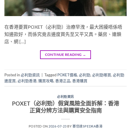
在香港要買POXET（必利勁）治療早洩，最大困擾唔係唔
知邊款好，而係究竟去邊度買先至又平又真。藥房、連鎖
店、網 […]
CONTINUE READING
→
Posted in
必利勁資訊
|
Tagged
POXET價格
,
必利勁
,
必利勁哪買
,
必利勁
邊度買
,
必利勁香港
,
購買攻略
,
香港正品
,
香港購買
必利勁資訊
POXET（必利勁）假貨風險全面拆解：香港
正貨分辨方法與購買安全指南
POSTED ON
2026-07-23
BY
賽倍達SPEDRA香港