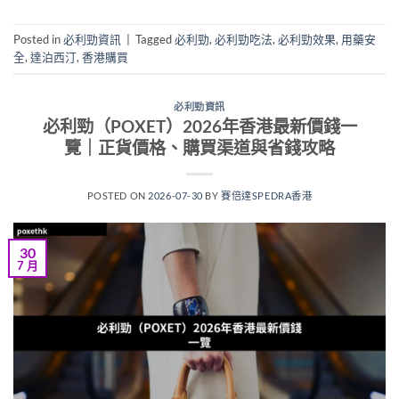
Posted in
必利勁資訊
|
Tagged
必利勁
,
必利勁吃法
,
必利勁效果
,
用藥安
全
,
達泊西汀
,
香港購買
必利勁資訊
必利勁（POXET）2026年香港最新價錢一
覽｜正貨價格、購買渠道與省錢攻略
POSTED ON
2026-07-30
BY
賽倍達SPEDRA香港
30
7 月