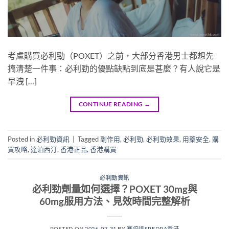
考慮購買必利勁（POXET）之前，大部分香港男士都想先
搞清楚一件事：必利勁的優點缺點到底是甚麼？有人說它是
早洩 […]
CONTINUE READING
→
Posted in
必利勁資訊
|
Tagged
副作用
,
必利勁
,
必利勁效果
,
用藥安全
,
購
買攻略
,
達泊西汀
,
香港正品
,
香港購買
必利勁資訊
必利勁劑量如何選擇？POXET 30mg與
60mg服用方法、見效時間完整解析
POSTED ON
2026-07-31
BY
賽倍達SPEDRA香港