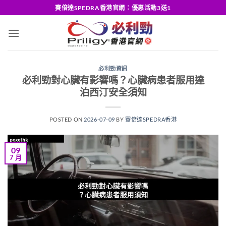
Skip
賽倍達SPEDRA香港官網：優惠活動3送1
to
content
必利勁資訊
必利勁對心臟有影響嗎？心臟病患者服用達
泊西汀安全須知
POSTED ON
2026-07-09
BY
賽倍達SPEDRA香港
09
7 月