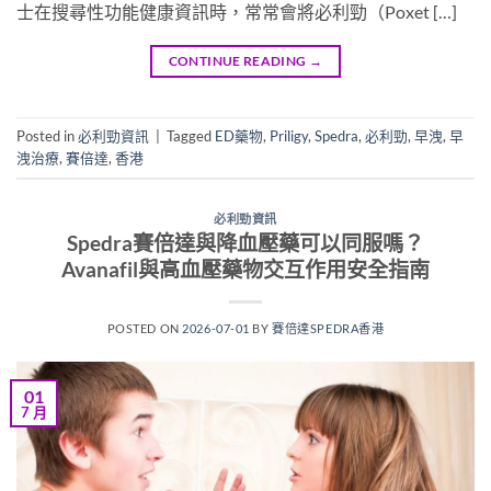
士在搜尋性功能健康資訊時，常常會將必利勁（Poxet […]
CONTINUE READING
→
Posted in
必利勁資訊
|
Tagged
ED藥物
,
Priligy
,
Spedra
,
必利勁
,
早洩
,
早
洩治療
,
賽倍達
,
香港
必利勁資訊
Spedra賽倍達與降血壓藥可以同服嗎？
Avanafil與高血壓藥物交互作用安全指南
POSTED ON
2026-07-01
BY
賽倍達SPEDRA香港
01
7 月