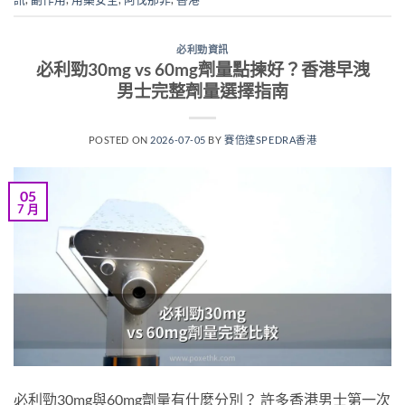
必利勁資訊
必利勁30mg vs 60mg劑量點揀好？香港早洩
男士完整劑量選擇指南
POSTED ON
2026-07-05
BY
賽倍達SPEDRA香港
05
7 月
必利勁30mg與60mg劑量有什麼分別？ 許多香港男士第一次