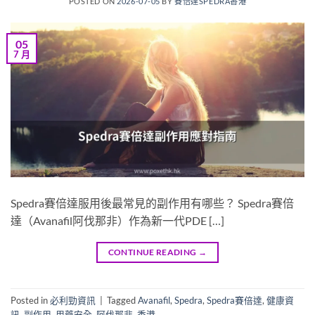
POSTED ON
2026-07-05
BY
賽倍達SPEDRA香港
05
7 月
Spedra賽倍達服用後最常見的副作用有哪些？ Spedra賽倍
達（Avanafil阿伐那非）作為新一代PDE […]
CONTINUE READING
→
Posted in
必利勁資訊
|
Tagged
Avanafil
,
Spedra
,
Spedra賽倍達
,
健康資
訊
,
副作用
,
用藥安全
,
阿伐那非
,
香港