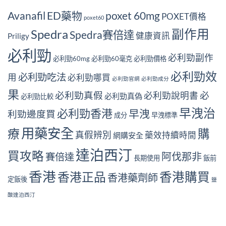
Avanafil
ED藥物
poxet 60mg
POXET價格
poxet60
副作用
Spedra
Spedra賽倍達
健康資訊
Priligy
必利勁
必利勁副作
必利勁60mg
必利勁60毫克
必利勁價格
必利勁效
必利勁吃法
用
必利勁哪買
必利勁官網
必利勁成分
果
必利勁真假
必
必利勁說明書
必利勁真偽
必利勁比較
早洩治
必利勁香港
早洩
利勁邊度買
成分
早洩標準
用藥安全
療
購
真假辨別
藥效持續時間
網購安全
達泊西汀
買攻略
阿伐那非
賽倍達
長期使用
飯前
香港
香港購買
香港正品
香港藥劑師
定飯後
鹽
酸達泊西汀